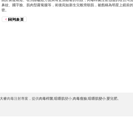
由於恢復期短、在消除皺紋方面具有更加顯著的功效，
肉毒桿菌
注射迅速的在台灣
鼻紋、國字臉、肌肉型蘿蔔腿等，術後宛如新生兒般滑順肌，被戲稱為明星上鏡前的
密。
大睿
肉毒注射專案，提供
肉毒桿菌
,
咀嚼肌
變小,
肉毒瘦臉
,
咀嚼肌變小
,
嬰兒肥
。